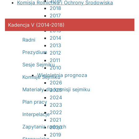
2019
Komisja Rolnictwa i Ochrony Środowiska
2018
2017
2016
Kadencja V (2014-2018)
2015
2014
Radni
2013
Prezydium
2012
2011
Sesje Sejmiku
2010
Wieloletnia prognoza
Komisje Sejmiku
2026
Materiały dla komisji sejmiku
2025
2024
Plan pracy
2023
2022
Interpelacje
2021
Zapytania radnych
2020
2019
Stanowiska