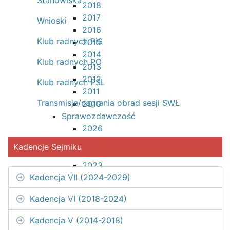
2018
2017
Wnioski
2016
Klub radnych PiS
2015
2014
Klub radnych PO
2013
2012
Klub radnych PSL
2011
Transmisje/nagrania obrad sesji SWŁ
2010
Sprawozdawczość
2026
2025
Kadencje Sejmiku
2024
2023
Kadencja VII (2024-2029)
2022
2021
Kadencja VI (2018-2024)
2020
2019
Kadencja V (2014-2018)
2018