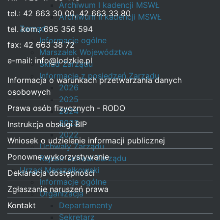
Archiwum I kadencji MSWŁ
tel.: 42 663 30 00, 42 663 33 80
Archiwum II kadencji MSWŁ
Zarząd
tel. kom.: 695 356 594
Informacje ogólne
fax: 42 663 38 72
Marszałek Województwa
e-mail:
info@lodzkie.pl
Skład Zarządu
Informacje z posiedzeń Zarządu
Zapoznaj się
Informacja o warunkach przetwarzania danych
2026
osobowych
2025
Prawa osób fizycznych - RODO
2024
2023
Instrukcja obsługi BIP
2022
Wniosek o udzielenie informacji publicznej
Uchwały Zarządu
Ponowne wykorzystywanie
Rejestr uchwał Zarządu
Urząd Marszałkowski
Deklaracja dostępności
Informacje ogólne
Zgłaszanie naruszeń prawa
Organizacja
Kontakt
Departamenty
Sekretarz