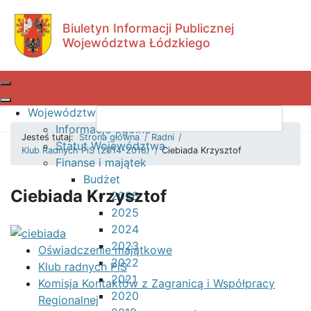
Przejdź do treści
Przejdź do menu głównego
Przejdź do wyszukiwarki
Biuletyn Informacji Publicznej
Województwa Łódzkiego
Województwo Łódzkie
W
Informacje ogólne
Jesteś tutaj:
Strona główna
/
Radni
/
Statut Województwa
Klub Radnych PiS (2014-2018)
/
Ciebiada Krzysztof
Finanse i majątek
Budżet
Ciebiada Krzysztof
2026
2025
2024
2023
Oświadczenie majątkowe
2022
Klub radnych PiS
2021
Komisja Kontaktów z Zagranicą i Współpracy
2020
Regionalnej