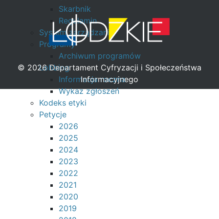
Skarbnik
Regulamin
System zarządzania
Programy
Archiwum programów
© 2026 Departament Cyfryzacji i Społeczeństwa
Lobbing
Informacyjnego
Informacja roczna
Wykaz zgłoszeń
Kodeks etyki
Petycje
2026
2025
2024
2023
2022
2021
2020
2019