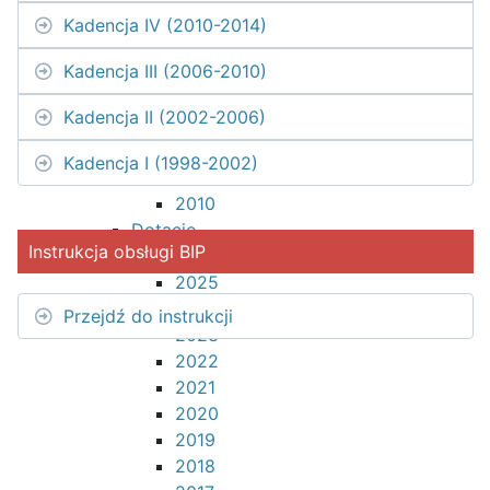
2017
Kadencja IV (2010-2014)
2016
Kadencja III (2006-2010)
2015
2014
Kadencja II (2002-2006)
2013
2012
Kadencja I (1998-2002)
2011
2010
Dotacje
Instrukcja obsługi BIP
2026
2025
2024
Przejdź do instrukcji
2023
2022
2021
2020
2019
2018